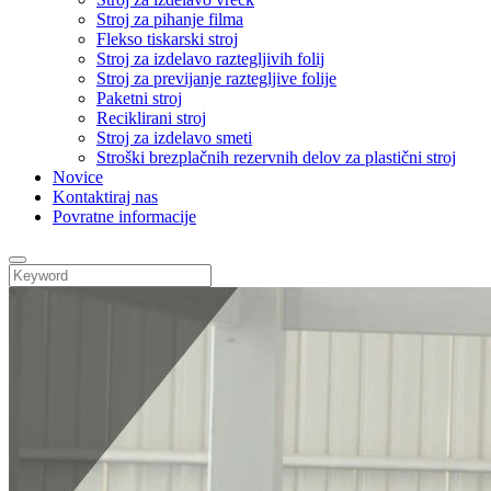
Stroj za pihanje filma
Flekso tiskarski stroj
Stroj za izdelavo raztegljivih folij
Stroj za previjanje raztegljive folije
Paketni stroj
Reciklirani stroj
Stroj za izdelavo smeti
Stroški brezplačnih rezervnih delov za plastični stroj
Novice
Kontaktiraj nas
Povratne informacije