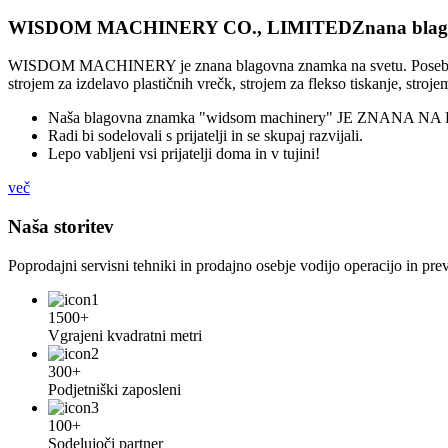
WISDOM MACHINERY CO., LIMITED
Znana bla
WISDOM MACHINERY je znana blagovna znamka na svetu. Posebni smo n
strojem za izdelavo plastičnih vrečk, strojem za flekso tiskanje, strojem
Naša blagovna znamka "widsom machinery" JE ZNANA
Radi bi sodelovali s prijatelji in se skupaj razvijali.
Lepo vabljeni vsi prijatelji doma in v tujini!
več
Naša storitev
Poprodajni servisni tehniki in prodajno osebje vodijo operacijo in pr
1500+
Vgrajeni kvadratni metri
300+
Podjetniški zaposleni
100+
Sodelujoči partner