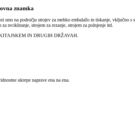
govna znamka
a področju strojev za mehko embalažo in tiskanje, vključno s stroje
 za recikliranje, strojem za rezanje, strojem za polnjenje itd.
 NA KITAJSKEM IN DRUGIH DRŽAVAH.
evidnostne ukrepe naprave ena na ena.