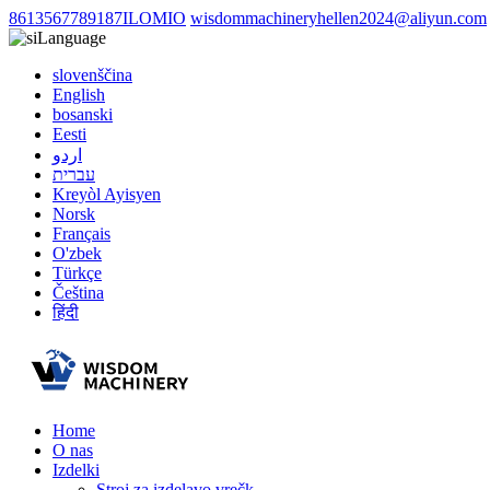
8613567789187ILOMIO
wisdommachineryhellen2024@aliyun.com
Language
slovenščina
English
bosanski
Eesti
اردو
עברית
Kreyòl Ayisyen
Norsk
Français
O'zbek
Türkçe
Čeština
हिंदी
Home
O nas
Izdelki
Stroj za izdelavo vrečk